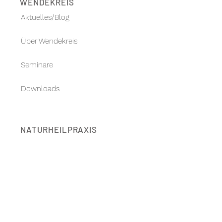
WENDEKREIS
Aktuelles/Blog
Über Wendekreis
Seminare
Downloads
NATURHEILPRAXIS
Über uns
Sabine Latz-Köstlin
Gesundheits-Checks
Dosieranleitungen