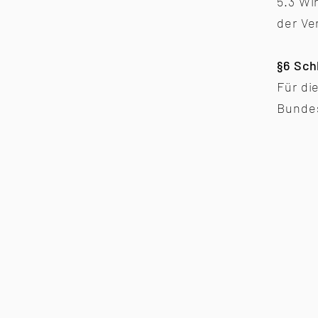
5.3 Wi
der Ve
§6 Sc
Für di
Bundes