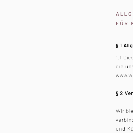
ALLG
FÜR 
§ 1 Al
1.1 Di
die un
www.w
§ 2 Ve
Wir bi
verbin
und Kü