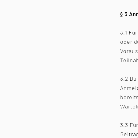
§ 3 A
3.1 Fü
oder d
Voraus
Teilna
3.2 Du
Anmeld
bereit
Wartel
3.3 Fü
Beitra