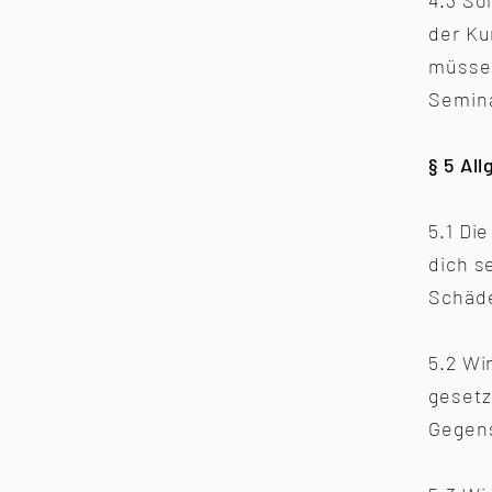
4.3 So
der Ku
müssen
Semina
§ 5 Al
5.1 Di
dich s
Schäde
5.2 Wi
gesetz
Gegens