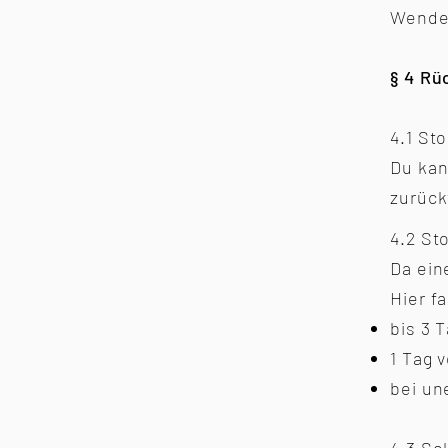
Wendek
§ 4 Rü
4.1 St
Du kan
zurück
4.2 St
Da ein
Hier f
bis 3 
1 Tag 
bei un