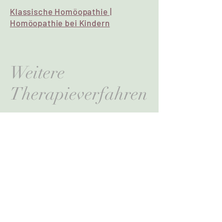
Klassische Homöopathie |
Homöopathie bei Kindern
Weitere
Therapieverfahren
Infusionskonzepte mit Vitamin C
Die Thymus- Therapie
Die Misteltherapie
Mikroimmun-Therapie
Phytotherapie – Die Natur als