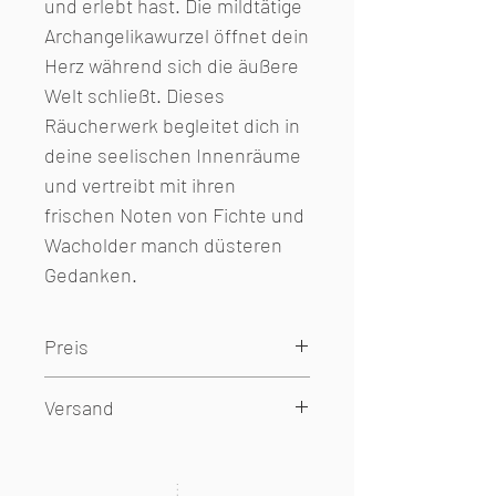
und erlebt hast. Die mildtätige
Archangelikawurzel
ö
ffnet dein
Herz während sich die äußere
Welt schließt. Dieses
Räucherwerk begleitet dich in
deine seelischen Innenräume
und vertreibt mit ihren
frischen Noten von Fichte und
Wacholder manch düsteren
Gedanken.
Preis
inkl. 19% Mehrwertsteuer, zzgl.
Versand
Versand
Lieferzeit 2-4 Werktage