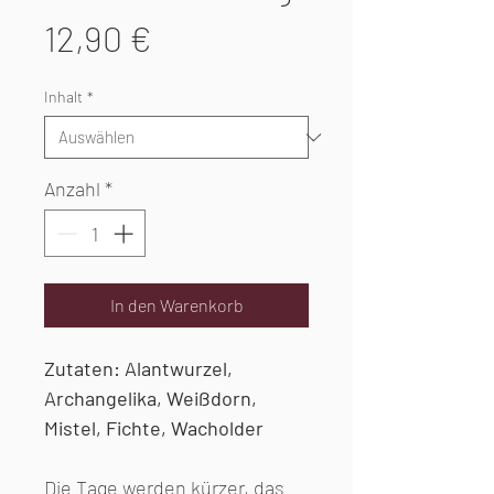
Preis
12,90 €
Inhalt
*
Anzahl
*
In den Warenkorb
Zutaten: Alantwurzel,
Arch
angeli
ka, Weißdorn,
Mistel, Fichte, Wacholder
Die Tage werden kürzer, das