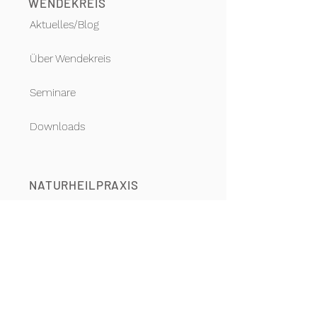
WENDEKREIS
Aktuelles/Blog
Über Wendekreis
Seminare
Downloads
NATURHEILPRAXIS
Über uns
Sabine Latz-Köstlin
Gesundheits-Checks
Dosieranleitungen