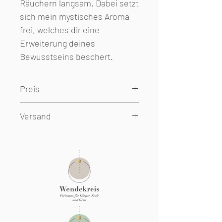
Räuchern langsam. Dabei setzt
sich mein mystisches Aroma
frei, welches dir eine
Erweiterung deines
Bewusstseins beschert.
Preis
inkl. 16% Mehrwertsteuer, zzgl.
Versand
Versand
Lieferzeit 2-4 Werktage
Lieferung im lichtgeschützten
Braunglas mit Schraubdeckel.